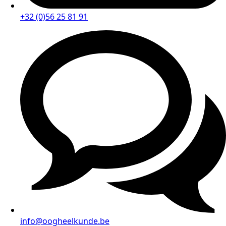
+32 (0)56 25 81 91
info@oogheelkunde.be